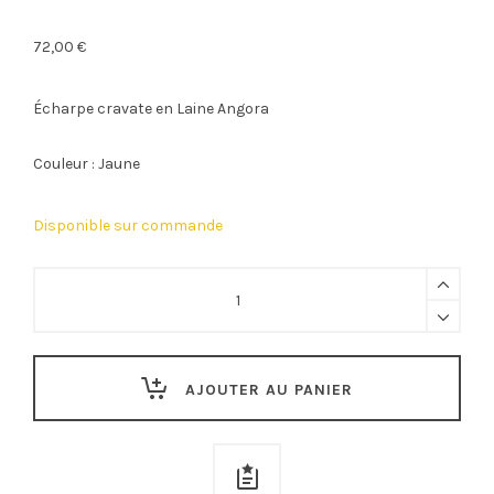
72,00
€
Écharpe cravate en Laine Angora
Couleur : Jaune
Disponible sur commande
Écharpe
Cravate
en
Laine
AJOUTER AU PANIER
Angora
Jaune
quantity